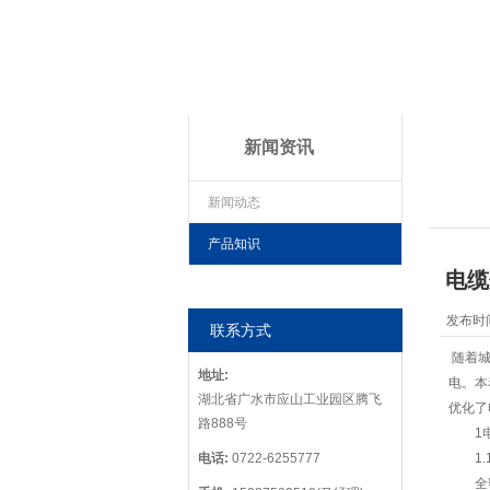
新闻资讯
新闻动态
产品知识
电缆
发布时间
联系方式
随着城
地址:
电。
湖北省广水市应山工业园区腾飞
优化了电
路888号
1
电话:
0722-6255777
1.
全密闭