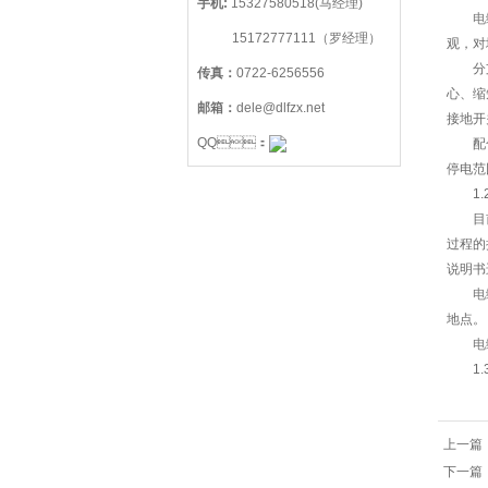
手机:
15327580518(马经理)
电
15172777111（罗经理）
观
分支箱
传真：
0722-6256556
心
邮箱：
dele@dlfzx.net
接地开关
QQ：
配合电
停电范围
1.
目前我
过程的
说明书
电
地点。
电
1.
上一篇
下一篇