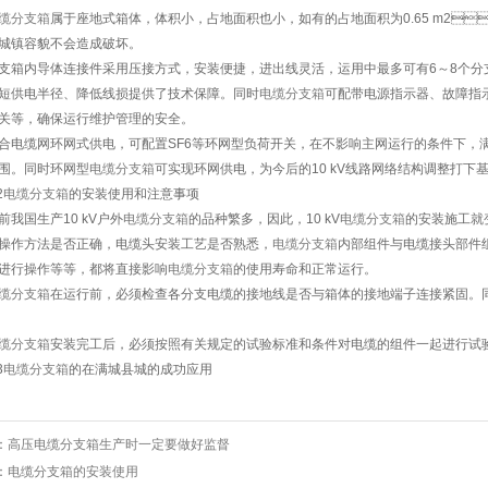
缆分支箱
属于座地式箱体，体积小，占地面积也小，如有的占地面积为0.65 m2
，对城镇容貌不会造成破坏。
内导体连接件采用压接方式，安装便捷，进出线灵活，运用中最多可有6～8个分支进
、缩短供电半径、降低线损提供了技术保障。同时
电缆分支箱
可配带电源指示器、故障指示器
等，确保运行维护管理的安全。
缆网环网式供电，可配置SF6等环网型负荷开关，在不影响主网运行的条件下，满
。同时环网型
电缆分支箱
可实现环网供电，为今后的10 kV线路网络结构调整打下基础
2
电缆分支箱
的安装使用和注意事项
国生产10 kV户外
电缆分支箱
的品种繁多，因此，10 kV
电缆分支箱
的安装施工就变
操作方法是否正确，电缆头安装工艺是否熟悉，
电缆分支箱
内部组件与电缆接头部件组合
进行操作等等，都将直接影响
电缆分支箱
的使用寿命和正常运行。
缆分支箱
在运行前，必须检查各分支电缆的接地线是否与箱体的接地端子连接紧固
缆分支箱
安装完工后，必须按照有关规定的试验标准和条件对电缆的组件一起进行试验
3
电缆分支箱
的在满城县城的成功应用
：
高压电缆分支箱生产时一定要做好监督
：
电缆分支箱的安装使用