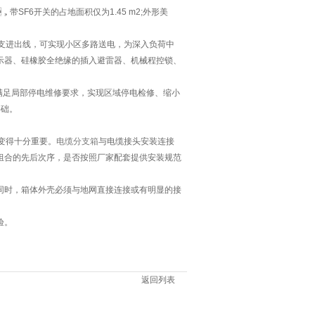
，带SF6开关的占地面积仅为1.45 m2;外形美
出线，可实现小区多路送电，为深入负荷中
、硅橡胶全绝缘的插入避雷器、机械程控锁、
足局部停电维修要求，实现区域停电检修、缩小
。
得十分重要。
电缆分支箱
与电缆接头安装连接
的先后次序，是否按照厂家配套提供安装规范
。同时，箱体外壳必须与地网直接连接或有明显的接
。
返回列表